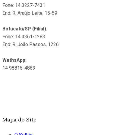
Fone: 14 3227-7431
End: R. Araújo Leite, 15-59
Botucatu/SP (Filial):
Fone: 14 3361-1283
End: R. João Passos, 1226
WathsApp:
14 98815-4863
Horário Funcionamento:
Segunda a Sexta-feira
Das 9H às 18H:
Mapa do Site
O Sethbr