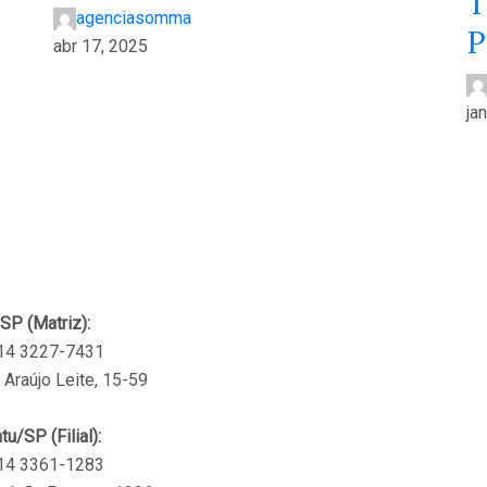
T
agenciasomma
P
abr 17, 2025
ja
NTATO:
Horário Funcionamento:
Segunda a Sexta-feira
SP (Matriz):
Das 9H às 18H:
 14 3227-7431
. Araújo Leite, 15-59
tu/SP (Filial):
 14 3361-1283