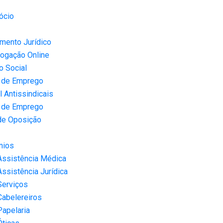
ócio
mento Jurídico
ogação Online
o Social
 de Emprego
 Antissindicais
 de Emprego
de Oposição
nios
Assistência Médica
Assistência Jurídica
Serviços
Cabelereiros
Papelaria