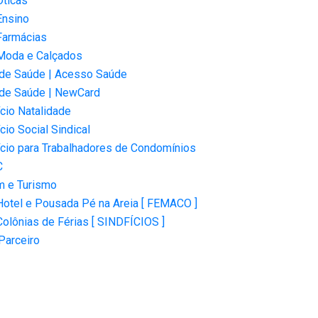
Óticas
Ensino
Farmácias
Moda e Calçados
 de Saúde | Acesso Saúde
 de Saúde | NewCard
cio Natalidade
cio Social Sindical
cio para Trabalhadores de Condomínios
C
m e Turismo
Hotel e Pousada Pé na Areia [ FEMACO ]
Colônias de Férias [ SINDFÍCIOS ]
Parceiro