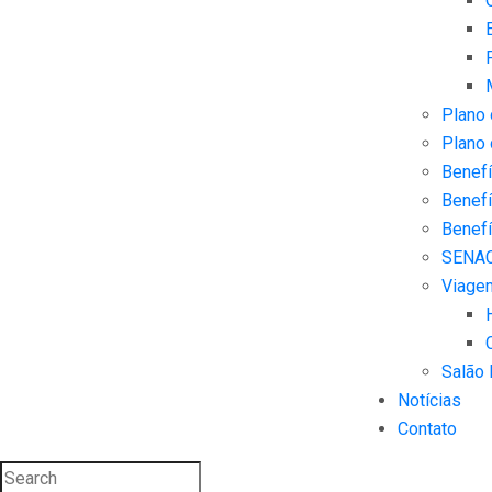
Plano
Plano
Benefí
Benefí
Benefí
SENA
Viage
Salão 
Notícias
Contato