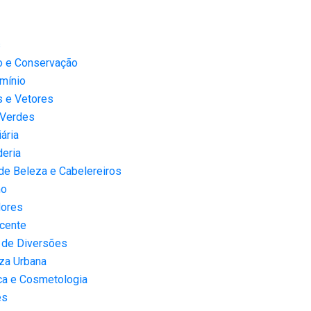
s
o e Conservação
mínio
s e Vetores
 Verdes
iária
eria
de Beleza e Cabelereiros
mo
dores
cente
 de Diversões
za Urbana
ca e Cosmetologia
es