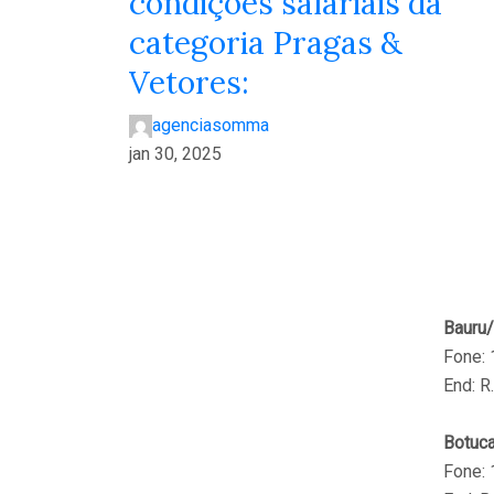
condições salariais da
categoria Pragas &
Vetores:
agenciasomma
jan 30, 2025
CO
Bauru/
Fone:
End: R
Botuca
Fone: