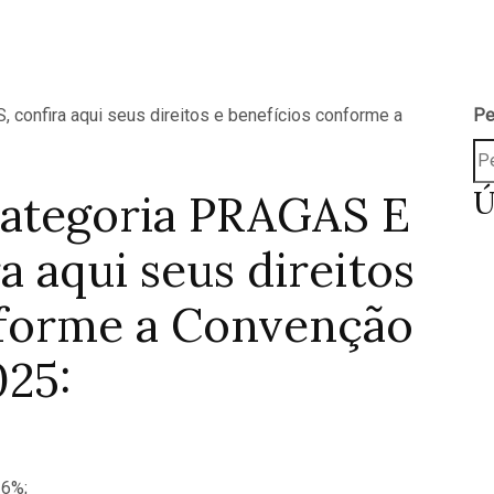
Pe
Ú
categoria PRAGAS E
 aqui seus direitos
nforme a Convenção
025:
 6%;