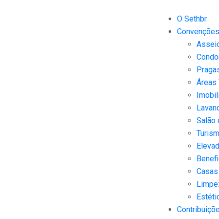
O Sethbr
Convençõe
Assei
Condo
Praga
Áreas
Imobil
Lavand
Salão 
Turis
Eleva
Benefi
Casas
Limpe
Estéti
Contribuiçõ