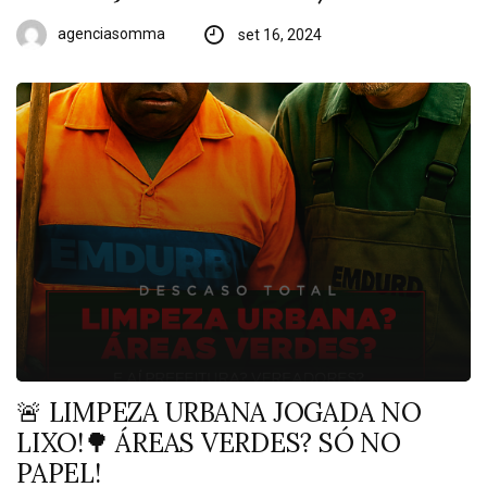
agenciasomma
set 16, 2024
🚨 LIMPEZA URBANA JOGADA NO
LIXO!🌳 ÁREAS VERDES? SÓ NO
PAPEL!