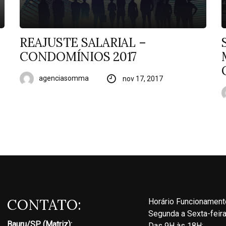
REAJUSTE SALARIAL –
CONDOMÍNIOS 2017
agenciasomma
nov 17, 2017
CONTATO:
Horário Funcionament
Segunda a Sexta-feir
Bauru/SP (Matriz):
Das 9H às 18H: