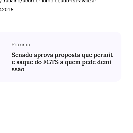
as/trabalho/acordo-homologado-tst-avaliza-
042018
Próximo
Senado aprova proposta que permit
e saque do FGTS a quem pede demi
ssão