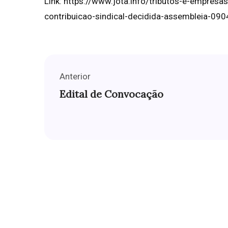
Link: https://www.jota.info/tributos-e-empres
contribuicao-sindical-decidida-assembleia-09
Anterior
Edital de Convocação