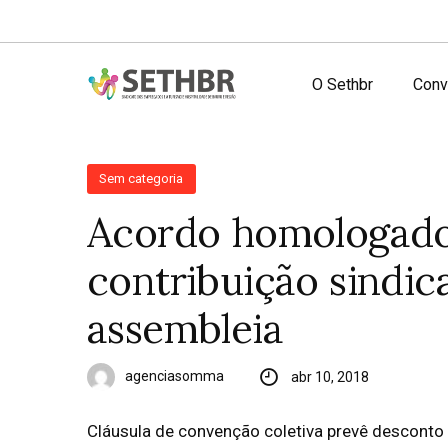
O Sethbr
Conv
Sem categoria
Acordo homologado 
contribuição sindic
assembleia
agenciasomma
abr 10, 2018
Cláusula de convenção coletiva prevê desconto 