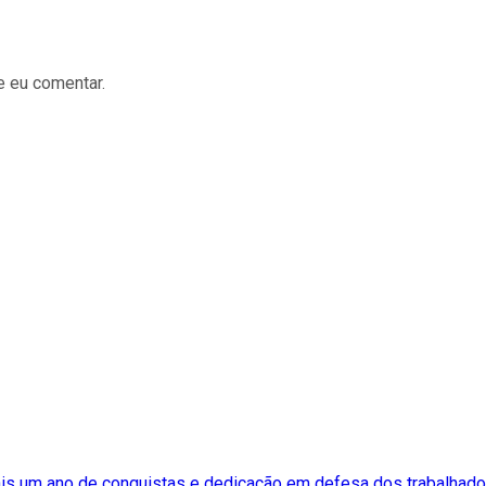
e eu comentar.
ais um ano de conquistas e dedicação em defesa dos trabalhado