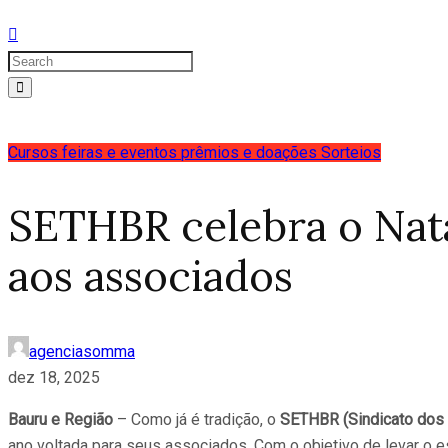
Cursos
feiras e eventos
prêmios e doações
Sorteios
SETHBR celebra o Nata
aos associados
agenciasomma
dez 18, 2025
Bauru e Região
– Como já é tradição, o
SETHBR (Sindicato dos 
ano voltada para seus associados. Com o objetivo de levar o es