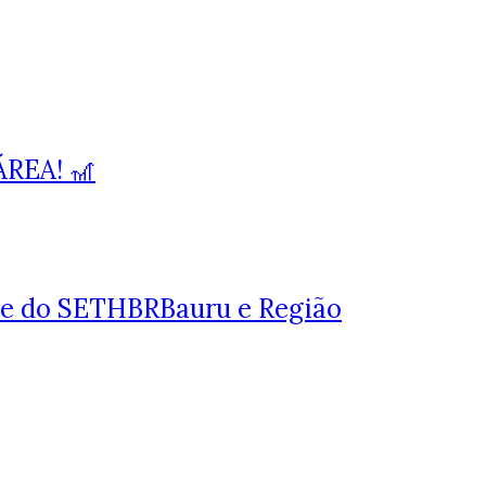
REA! 🎢
ine do SETHBRBauru e Região