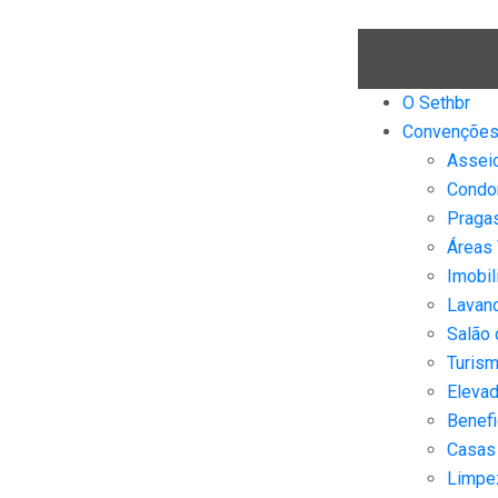
O Sethbr
Convençõe
Assei
Condo
Praga
Áreas
Imobil
Lavand
Salão 
Turis
Eleva
Benefi
Casas
Limpe