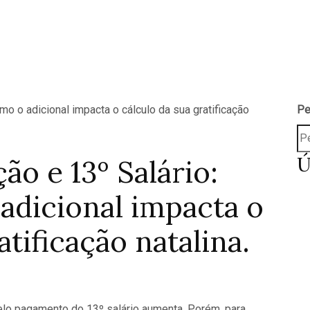
Pe
Ú
o e 13º Salário:
adicional impacta o
atificação natalina.
pelo pagamento do 13º salário aumenta. Porém, para