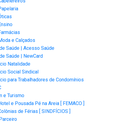
Cabelereiros
Papelaria
Óticas
Ensino
Farmácias
Moda e Calçados
 de Saúde | Acesso Saúde
 de Saúde | NewCard
cio Natalidade
cio Social Sindical
cio para Trabalhadores de Condomínios
C
m e Turismo
Hotel e Pousada Pé na Areia [ FEMACO ]
Colônias de Férias [ SINDFÍCIOS ]
Parceiro