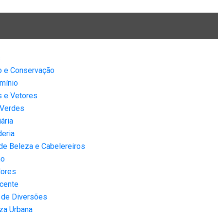
s
o e Conservação
mínio
s e Vetores
 Verdes
iária
eria
de Beleza e Cabelereiros
mo
dores
cente
 de Diversões
za Urbana