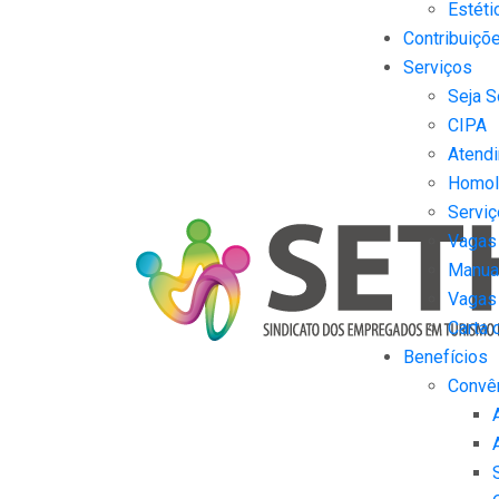
Estéti
Contribuiçõ
Serviços
Seja S
CIPA
Atendi
Homol
Serviç
Vagas
Manual
Vagas
Carta 
Benefícios
Convê