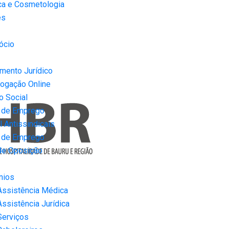
ca e Cosmetologia
es
ócio
mento Jurídico
ogação Online
o Social
 de Emprego
 Antissindicais
 de Emprego
de Oposição
nios
Assistência Médica
Assistência Jurídica
Serviços