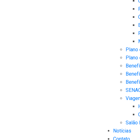
Plano
Plano
Benefí
Benefí
Benefí
SENA
Viage
Salão 
Notícias
Contato