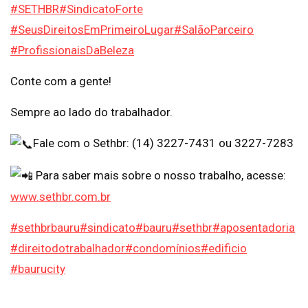
#SETHBR
#SindicatoForte
#SeusDireitosEmPrimeiroLugar
#SalãoParceiro
#ProfissionaisDaBeleza
Conte com a gente!
Sempre ao lado do trabalhador.
Fale com o Sethbr: (14) 3227-7431 ou 3227-7283
Para saber mais sobre o nosso trabalho, acesse:
www.sethbr.com.br
#sethbrbauru
#sindicato
#bauru
#sethbr
#aposentadoria
#direitodotrabalhador
#condomínios
#edificio
#baurucity