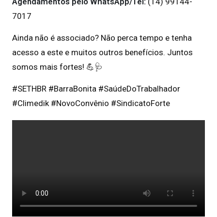
Agendamentos pelo WhatsApp/Tel:
(14) 99144-
7017
Ainda não é associado? Não perca tempo e tenha
acesso a este e muitos outros benefícios. Juntos
somos mais fortes! 💪🩺
#SETHBR #BarraBonita #SaúdeDoTrabalhador
#Climedik #NovoConvênio #SindicatoForte